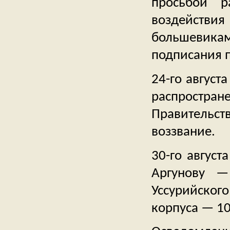
просьбой р
воздейств
большевика
подписания п
24-го август
распростран
Правительств
воззвание.
30-го август
Аргунову —
Уссурийско
корпуса — 10