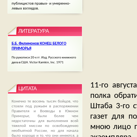
публицистов правых- и умеренно-
левых взглядов.
ЛИТЕРАТУРА
Б.Б. Филимонов КОНЕЦ БЕЛОГО
ПРИМОРЬЯ
По рукописи 20-х гг. Изд. Русского книжного
дела в США. Victor Kamkin, Inc. 1971
11-го авгус
ЦИТАТА
полка обрат
Конечно те восемь тысяч бойцов, что
Штаба 3-го с
стояли под ружьем в распоряжении
Правителя и Воеводы в Южном
газет для п
Приморье, были более чем
недостаточны для выполнения всей
мною лицо п
тяжелой миссии по освобождению
необъятной России, но для начала
было хорошо и то, что они имеются, а