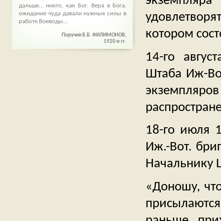
экземпляра
дальше... никто, как Бог. Вера в Бога,
удовлетворя
ожидание чуда давали нужные силы в
работе Воеводы...
котором сост
Поручик Б.Б. ФИЛИМОНОВ,
1920-е гг.
14-го авгус
Штаба Иж-Во
экземпля
распростране
18-го июля 
Иж.-Вот. бри
Начальнику 
«Доношу, что
присылаются 
раньше при