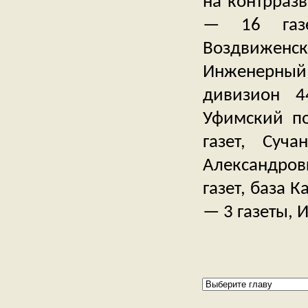
на контрразв
— 16 газе
Воздвиженск
Инженерный
дивизион 4
Уфимский по
газет, Суч
Александров
газет, база 
— 3 газеты, 