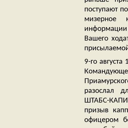
поступают по
мизерное 
информации 
Вашего хода
присылаемой
9-го августа
Командующ
Приамурског
разослал д
ШТАБС-КАПИ
призыв кап
офицером бе