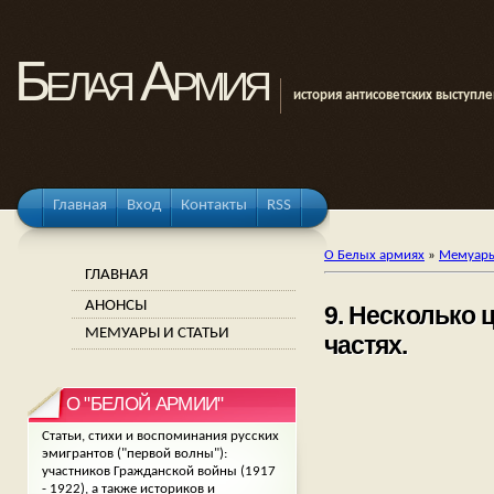
Белая Армия
история антисоветских выступл
Главная
Вход
Контакты
RSS
О Белых армиях
»
Мемуары
ГЛАВНАЯ
АНОНСЫ
9. Несколько
МЕМУАРЫ И СТАТЬИ
частях.
О "БЕЛОЙ АРМИИ"
Статьи, стихи и воспоминания русских
эмигрантов ("первой волны"):
участников Гражданской войны (1917
- 1922), а также историков и