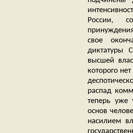
интенсивнос
России, со
принуждения
свое оконч
диктатуры С
высшей влас
которого нет
деспотическо
распад комм
теперь уже 
основ челов
насилием вл
государстве