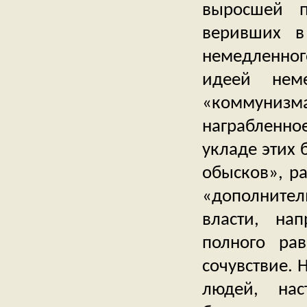
выросшей п
веривших в
немедленно
идеей неме
«коммунизм
награбленн
укладе этих 
обысков», р
«дополнител
власти, на
полного ра
сочувствие. 
людей, нас