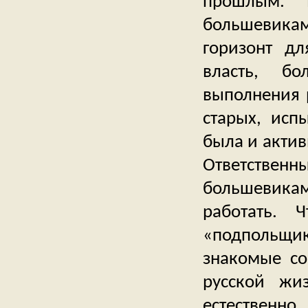
прошлым. 
большевика
горизонт дл
власть, б
выполнения 
старых, исп
была и актив
Ответствен
большевика
работать. 
«подпольщик
знакомые со
русской жи
естественно