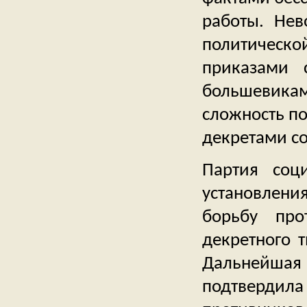
работы. Нев
политическ
приказами 
большевика
сложность п
декретами с
Партия соц
установлен
борьбу про
декретного т
Дальнейша
подтвердила