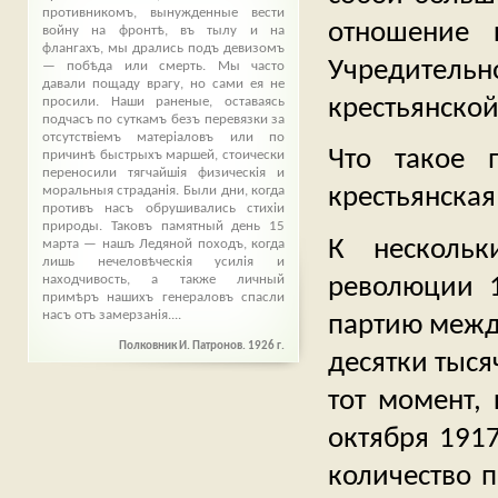
противникомъ, вынужденные вести
отношение 
войну на фронтѣ, въ тылу и на
флангахъ, мы дрались подъ девизомъ
Учредитель
— побѣда или смерть. Мы часто
давали пощаду врагу, но сами ея не
крестьянской
просили. Наши раненые, оставаясь
подчасъ по суткамъ безъ перевязки за
отсутствіемъ матеріаловъ или по
Что такое 
причинѣ быстрыхъ маршей, стоически
переносили тягчайшія физическія и
крестьянская
моральныя страданія. Были дни, когда
противъ насъ обрушивались стихіи
природы. Таковъ памятный день 15
К нескольк
марта — нашъ Ледяной походъ, когда
лишь нечеловѣческія усилія и
революции 1
находчивость, а также личный
примѣръ нашихъ генераловъ спасли
насъ отъ замерзанія....
партию между
Полковник И. Патронов. 1926 г.
десятки тыся
тот момент,
октября 1917
количество 