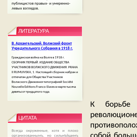
публицистов правых- и умеренно-
левых взглядов.
ЛИТЕРАТУРА
В. Архангельский. Волжский фронт
Учредительного Собрания в 1918 г.
Гражданская война на Волге в 1918 г.
СБОРНИК ПЕРВЫЙ. ИЗДАНИЕ ОБЩЕСТВА
УЧАСТНИКОВ ВОЛЖСКОГО ДВИЖЕНИЯ. PRAHA
II RUMUIVSKA, 1. Настоящий сборник набран и
отпечатан для Общества Участников
Волжского Движения типографией Société
Nouvеllе Editions Franco-Slаves в марте тысяча
девятьсот тридцатого года.
К борьбе 
революцио
ЦИТАТА
противопол
Всегда окруженные, хотя и плохо
собой больш
организованнымъ, но сильнѣйшимъ