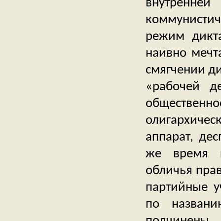
внутренн
коммунисти
режим дикта
наивно мечт
смягчении ди
«рабочей д
обществен
олигархиче
аппарат, дес
же время п
обличья прав
партийные у
по названи
подчинены 