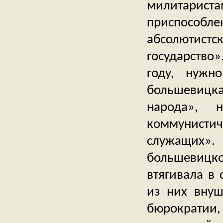
милитарис
приспособ
абсолютист
государство»
году, нужн
большевицка
народа», 
коммунистич
служащих».
большевицко
втягивала в
из них внуш
бюрократии,