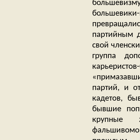
большевизму
большевики-
превращали
партийным д
свой членски
группа доп
карьерист
«примазавши
партий, и от
кадетов, бы
бывшие поп
крупные 
фальшивом