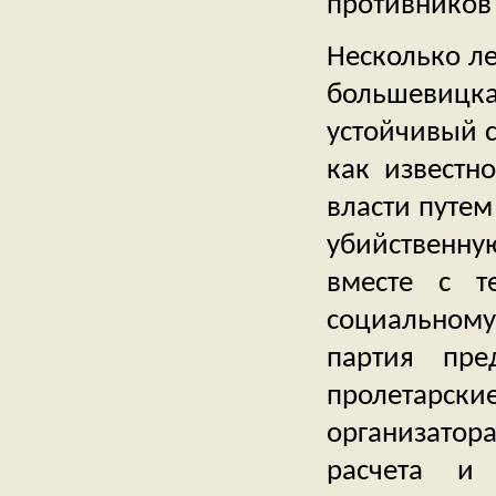
противников
Несколько ле
большевиц
устойчивый 
как известн
власти путе
убийственну
вместе с т
социальном
партия пре
пролетарск
организато
расчета и 