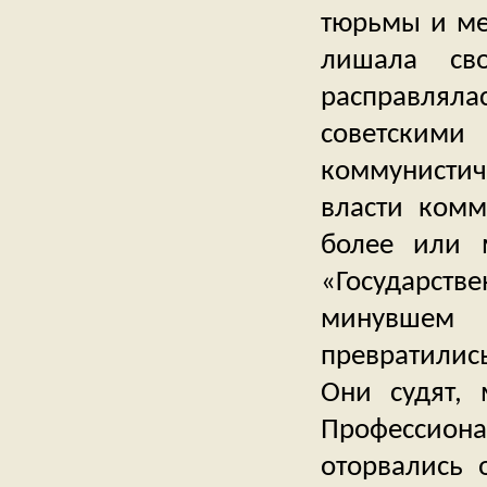
тюрьмы и ме
лишала св
расправляла
советски
коммунистич
власти комм
более или 
«Государств
минувшем 
превратилис
Они судят, 
Профессиона
оторвались 