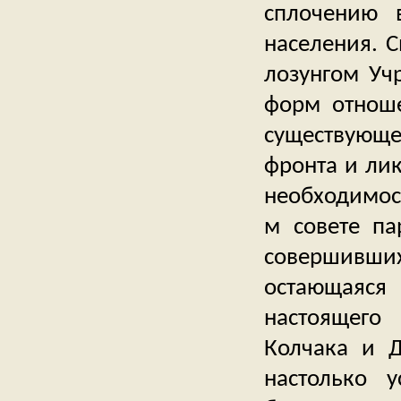
сплочению 
населения. 
лозунгом Уч
форм отноше
существующ
фронта и ли
необходимос
м совете па
совершивших
остающаяся
настоящего
Колчака и Д
настолько 