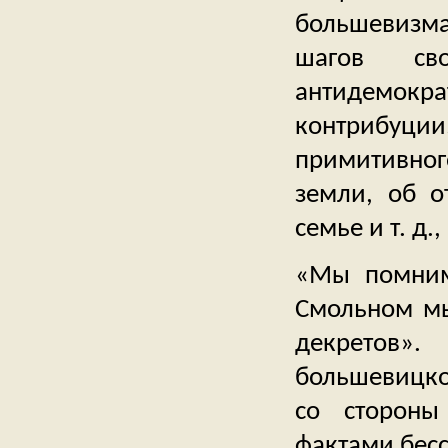
большевизм
шагов св
антидемокра
контрибуци
примитивного
земли, об о
семье и т. д., 
«Мы помним
Смольном мы
декретов»
большевицко
со стороны
фактами бесс