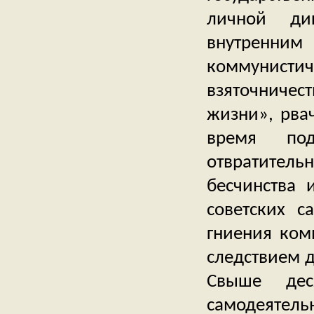
личной дик
внутренним
коммунис
взяточничес
жизни», рва
время под
отвратител
бесчинства 
советских с
гниения ком
следствием 
Свыше дес
самодеятель