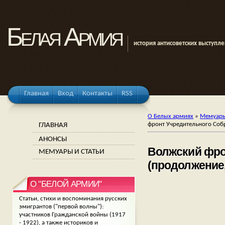
Белая Армия
история антисоветских выступл
Главная
Вход
Контакты
RSS
О Белых армиях
»
Мемуары
ГЛАВНАЯ
фронт Учредительного Собра
АНОНСЫ
Волжский фрон
МЕМУАРЫ И СТАТЬИ
(продолжение, 
О "БЕЛОЙ АРМИИ"
Статьи, стихи и воспоминания русских
эмигрантов ("первой волны"):
участников Гражданской войны (1917
- 1922), а также историков и