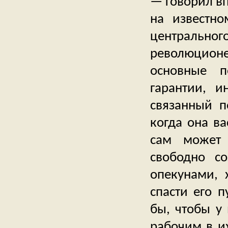
— говорил в
на известно
центральн
революционе
основные п
гарантии, и
связанный п
когда она ва
сам может 
свободно с
опекунами,
спасти его 
бы, чтобы у 
рабочим в их