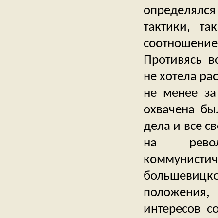
определялся
тактики, та
соотношение
Противясь в
не хотела ра
не менее за
охвачена бы
дела и все с
на револ
коммунистич
большевицко
положения,
интересов с