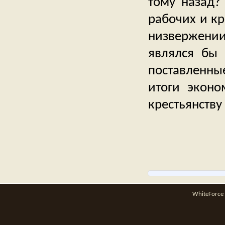
тому назад?
рабочих и кр
низвержени
являлся бы
поставленны
итоги эконо
крестьянству
WhiteForce