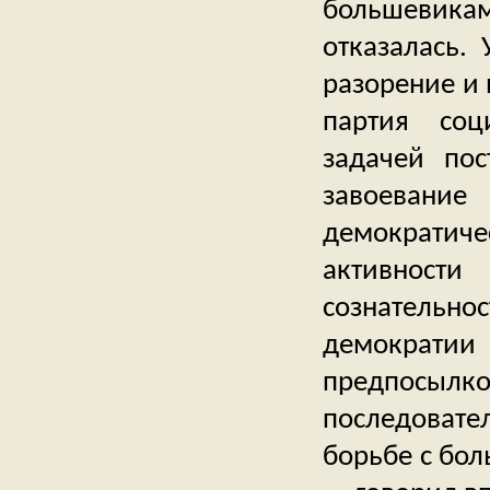
большевика
отказалась.
разорение и
партия соц
задачей пос
завоеван
демократиче
активности
сознательно
демократии
предпосылк
последовате
борьбе с бол