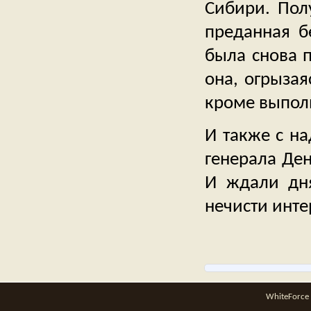
Сибири. Пол
преданная б
была снова п
она, огрыза
кроме выполн
И также с на
генерала Ден
И ждали дня
нечисти инт
WhiteForce