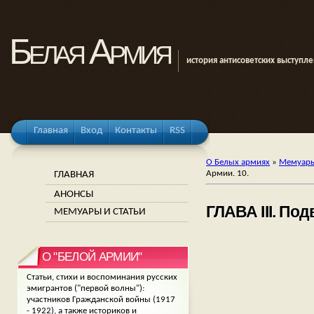
Белая Армия
история антисоветских выступл
Главная
Вход
Контакты
RSS
О Белых армиях
»
Мемуары
ГЛАВНАЯ
Армии. 10.
АНОНСЫ
ГЛАВА III. Под
МЕМУАРЫ И СТАТЬИ
О "БЕЛОЙ АРМИИ"
Статьи, стихи и воспоминания русских
эмигрантов ("первой волны"):
участников Гражданской войны (1917
- 1922), а также историков и