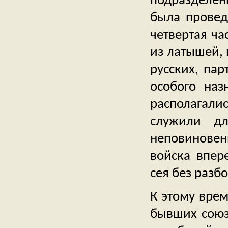
подразделен
была провед
четвертая ча
из латышей, 
русских, па
особого наз
располагалис
служили дл
неповиновен
войска впер
сея без разб
К этому врем
бывших союз