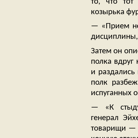
то, что то
козырька фур
— «Прием не
дисциплины,
Затем он опи
полка вдруг 
и раздались 
полк разбеж
испуганных о
— «К стыду
генерал Эйх
товарищи — 