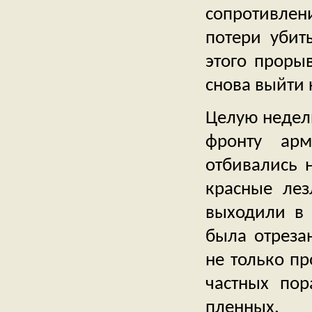
сопротивлен
потери убит
этого прорыв
снова выйти 
Целую недел
фронту арм
отбивались 
красные лез
выходили в 
была отреза
не только пр
частных по
пленных.