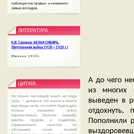
публицистов правых- и умеренно-
левых взглядов.
ЛИТЕРАТУРА
К.В. Сахаров. БЕЛАЯ СИБИРЬ.
(Внутренняя война 1918—1920 г.)
M ю н х е н . 1 9 2 3 г.
А до чего н
ЦИТАТА
из многих 
Не только настоящей книгѣ не подъ
выведен в р
силу, — думается, что многіе и многіе
еще труды не въ состояніи будуть дать
отдохнуть, 
полное отраженіе всѣхъ
перенесенныхъ бѣлыми лишеній,
Пополнили р
жертвъ, трудовъ и подвиговъ,
совершенныхъ зачастую въ
выздоровев
обстановкѣ почти полной