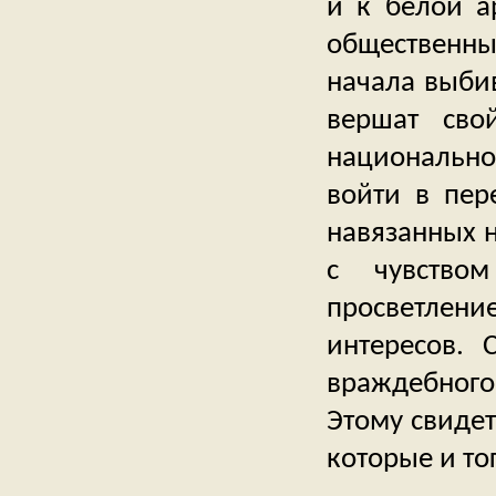
и к белой а
общественных
начала выбив
вершат св
национально
войти в пер
навязанных н
с чувство
просветлени
интересов.
враждебного 
Этому свидет
которые и то