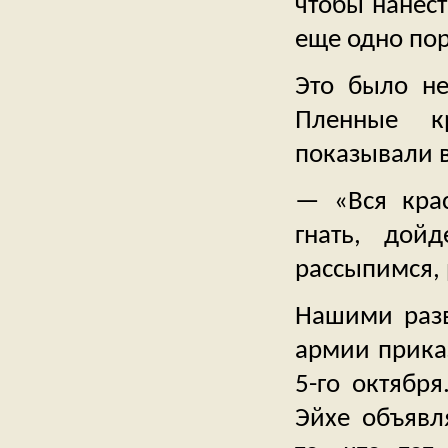
чтобы нанест
еще одно пор
Это было не
Пленные к
показывали в
— «Вся крас
гнать, дой
рассыпимся,
Нашими разв
армии приказ
5-го октябр
Эйхе объявл