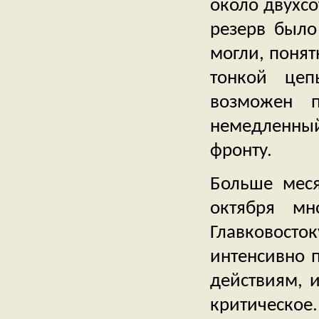
около двухсо
резерв было
могли, понят
тонкой цеп
возможен 
немедленны
фронту.
Больше меся
октября мн
Главковосто
интенсивно п
действиям, и
критическое.