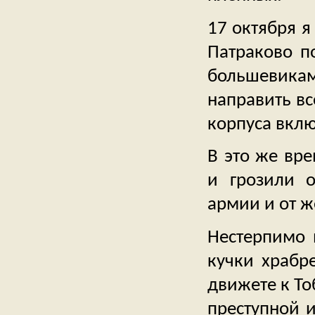
17 октября я
Патраково п
большевика
направить вс
корпуса вкл
В это же вр
и грозили о
армии и от ж
Нестерпимо 
кучки храбр
движете к То
преступной 