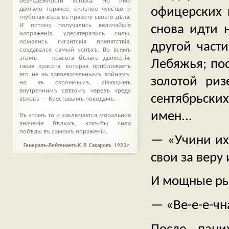
безнадежности успѣха. Но ими
офицерских 
двигало горячее, сильное чувство и
глубокая вѣра въ правоту своего дѣла.
И потому получались величайшія
снова идти 
напряженія, удесятерялись силы,
ломались гигантскія препятствія,
другой части
создавался самый успѣхъ. Во всемъ
этомъ — красота бѣлаго движенія,
Лебяжья; пос
такая красота, которая приближаетъ
его не къ завоевательнымъ войнамъ,
золотой ри
но къ скромнымъ, сіяющимъ
внутреннимъ свѣтомъ черезъ чреду
сентябрьски
вѣковъ — Крестовымъ походамъ.
имен...
Въ этомъ то и заключается моральное
значеніе бѣлыхъ, какъ-бы сила
побѣды въ самомъ пораженіи.
— «Учини их 
Генералъ-Лейтенантъ К. В. Сахаровъ. 1923 г.
свои за веру
И мощные ры
— «Ве-е-е-чна