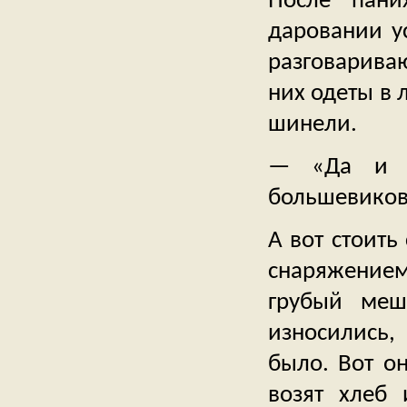
После пани
даровании у
разговарива
них одеты в 
шинели.
— «Да и те
большевиков 
А вот стоить
снаряжением,
грубый меш
износились,
было. Вот он
возят хлеб