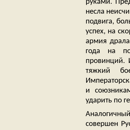
руками. Пре
несла неисч
подвига, бол
успех, на ск
армия дралас
года на по
провинций. 
тяжкий бо
Императорск
и союзника
ударить по г
Аналогичны
совершен Ру