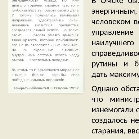
В Омске бы
безнадежности успѣха. Но ими
двигало горячее, сильное чувство и
энергичны
глубокая вѣра въ правоту своего дѣла.
И потому получались величайшія
человеком в
напряженія, удесятерялись силы,
ломались гигантскія препятствія,
управлени
создавался самый успѣхъ. Во всемъ
этомъ — красота бѣлаго движенія,
такая красота, которая приближаетъ
наилучшего
его не къ завоевательнымъ войнамъ,
но къ скромнымъ, сіяющимъ
справедливос
внутреннимъ свѣтомъ черезъ чреду
вѣковъ — Крестовымъ походамъ.
рутины и б
Въ этомъ то и заключается моральное
дать максиму
значеніе бѣлыхъ, какъ-бы сила
побѣды въ самомъ пораженіи.
Однако обста
Генералъ-Лейтенантъ К. В. Сахаровъ. 1923 г.
что минист
изнемогали о
создалось не
старания, вв