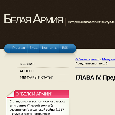
Белая Армия
история антисоветских выступл
Главная
Вход
Контакты
RSS
О Белых армиях
»
Мемуары
ГЛАВНАЯ
Предательство тыла. 3.
АНОНСЫ
ГЛАВА IV. Пре
МЕМУАРЫ И СТАТЬИ
О "БЕЛОЙ АРМИИ"
Статьи, стихи и воспоминания русских
эмигрантов ("первой волны"):
участников Гражданской войны (1917
- 1922), а также историков и