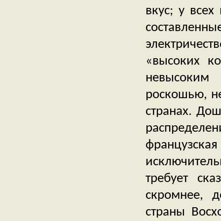
вкус; у всех
составленны
электричест
«высоких ко
невысоким 
роскошью, н
странах. Дош
распределен
французска
исключитель
требует ска
скромнее, д
страны Восх