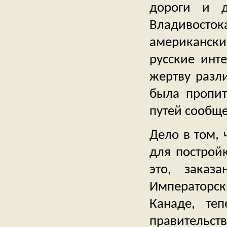
дороги и д
Владивосто
американски
русские инт
жертву разл
была пропит
путей сообщ
Дело в том, 
для постройк
это, заказ
Императорск
Канаде, те
правительс