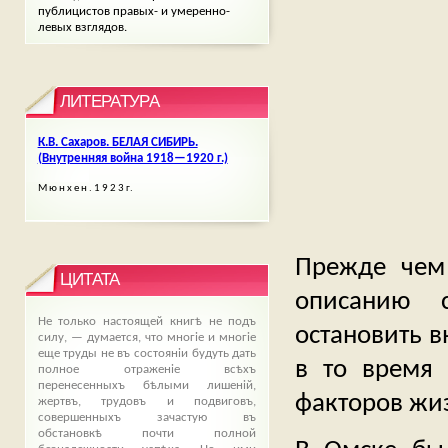
публицистов правых- и умеренно-
левых взглядов.
ЛИТЕРАТУРА
К.В. Сахаров. БЕЛАЯ СИБИРЬ.
(Внутренняя война 1918—1920 г.)
M ю н х е н . 1 9 2 3 г.
Прежде чем
ЦИТАТА
описанию 
Не только настоящей книгѣ не подъ
остановить в
силу, — думается, что многіе и многіе
еще труды не въ состояніи будуть дать
в то время 
полное отраженіе всѣхъ
перенесенныхъ бѣлыми лишеній,
факторов жи
жертвъ, трудовъ и подвиговъ,
совершенныхъ зачастую въ
обстановкѣ почти полной