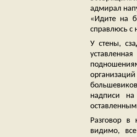
адмирал нап
«Идите на б
справлюсь с н
У стены, сза
уставленная
подношениям
организац
большевико
надписи на
оставленными
Разговор в 
видимо, все