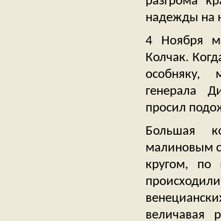
разгрома кр
надежды на н
4 Ноября м
Колчак. Когд
особняку, 
генерала Д
просил подо
Большая к
малиновым с
кругом, по 
происходили
венецианск
величавая 