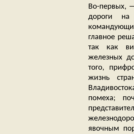
Во-первых, —
дороги на 
командующи
главное реш
так как ви
железных до
того, прифр
жизнь стра
Владивостока
помеха; по
представ
железнодор
явочным пор