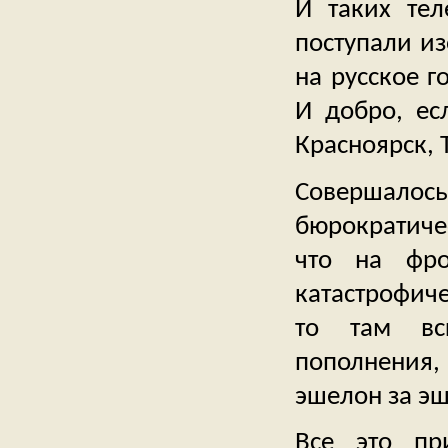
И таких тел
поступали из
на русское г
И добро, ес
Красноярск, 
Совершалос
бюрократиче
что на фро
катастрофиче
то там вс
пополнения,
эшелон за э
Все это пр