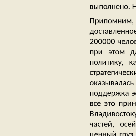
выполнено. Н
Припомним
доставленн
200000 челов
при этом д
политику, 
стратегиче
оказывала
поддержка э
все это при
Владивосто
частей, осе
ценный груз 