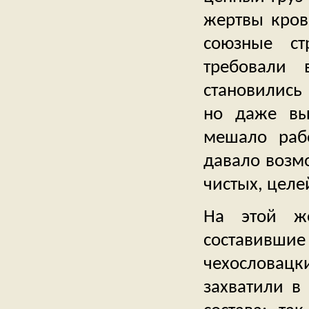
жертвы кровь
союзные ст
требовали 
становились
но даже вы
мешало рабо
давало возмо
чистых, целе
На этой же
составивши
чехословац
захватили в