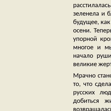
расстилалась
зеленела и 
будущее, как
осени. Тепер
упорной кро
многое и м
начало руши
великие жерт
Мрачно стан
то, что сдел
русских лю
добиться ж
возвращала