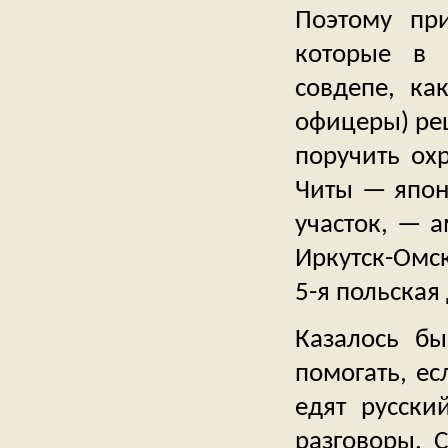
Поэтому при
которые в 
совдепе, ка
офицеры) реш
поручить ох
Читы — япон
участок, — 
Иркутск-Омск
5-я польская
Казалось бы
помогать, е
едят русски
разговоры. 