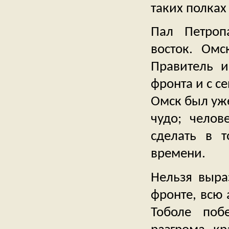
таких полках 
Пал Петроп
восток. Омс
Правитель и
фронта и с се
Омск был уже
чудо; челов
сделать в т
времени.
Нельзя выраз
фронте, всю
Тоболе поб