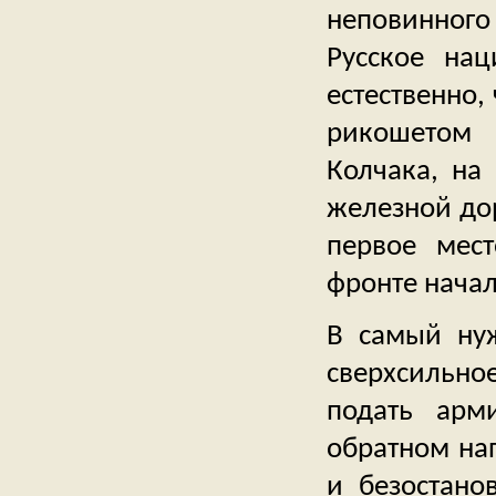
неповинного
Русское на
естественно,
рикошетом 
Колчака, на
железной дор
первое мест
фронте начал
В самый ну
сверхсильно
подать арм
обратном на
и безостано