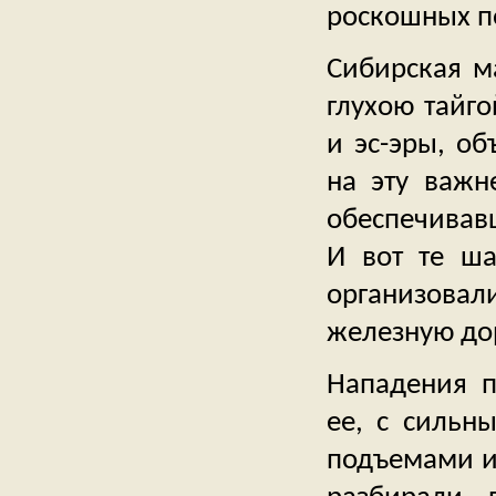
роскошных п
Сибирская ма
глухою тайг
и эс-эры, о
на эту важн
обеспечивавш
И вот те ша
организова
железную до
Нападения п
ее, с сильн
подъемами и 