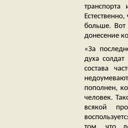
транспорта
Естественно,
больше. Вот
донесение к
«За последн
духа солдат
состава час
недоумеваю
пополнен, ко
человек. Так
всякой пр
воспользует
том, что д