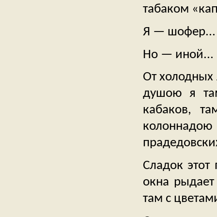
табаком «кап
Я — шофер...
Но — иной...
От холодных 
душою я там
кабаков, та
колоннадою д
прадедовских
Сладок этот 
окна рыдает 
там с цветами