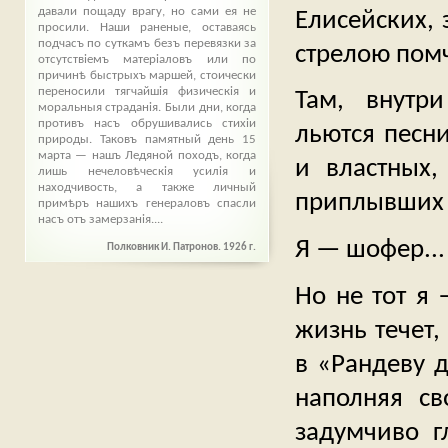
давали пощаду врагу, но сами ея не
Елисейских, 
просили. Наши раненые, оставаясь
подчасъ по суткамъ безъ перевязки за
стрелою помч
отсутствіемъ матеріаловъ или по
причинѣ быстрыхъ маршей, стоически
переносили тягчайшія физическія и
Там, внутр
моральныя страданія. Были дни, когда
противъ насъ обрушивались стихіи
льются песни
природы. Таковъ памятный день 15
марта — нашъ Ледяной походъ, когда
и властных
лишь нечеловѣческія усилія и
находчивость, а также личный
приплывших 
примѣръ нашихъ генераловъ спасли
насъ отъ замерзанія....
Я — шофер...
Полковник И. Патронов. 1926 г.
Но не тот я
жизнь течет,
в «Рандеву д
наполняя с
задумчиво г