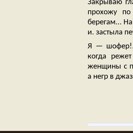
Закрываю гл
прохожу по
берегам... Н
и. застыла пе
Я — шофер!.
когда режет
женщины с п
а негр в джаз