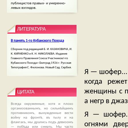
публицистов правых- и умеренно-
левых взглядов.
ЛИТЕРАТУРА
В память 1-го Кубанского Похода
Сборник под редакцией Б. И. КАЗАНОВИЧА, И.
К. КИРИЕНКО и К. Н. НИКОЛАЕВА. Издание
Главного Правления Союза Участников І-го
Кубанского Похода г.Белград 1926 г. Русская
Типография С. Филонова. Новый Сад. Сербия.
Я — шофер...
когда режет
женщины с п
ЦИТАТА
а негр в джаз
Всегда окруженные, хотя и плохо
организованнымъ, но сильнѣйшимъ
Я — шофер..
противникомъ, вынужденные вести
войну на фронтѣ, въ тылу и на
огнями две
флангахъ, мы дрались подъ девизомъ
— побѣда или смерть. Мы часто