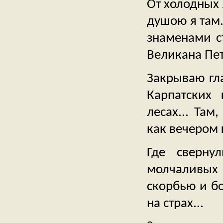
От холодных 
душою я там.
знаменами ст
Великана Пет
Закрываю гла
Карпатских
лесах... Там
как вечером г
Где сверну
молчаливых
скорбью и бо
на страх...