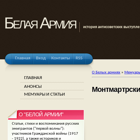
Белая Армия
история антисоветских выступл
Главная
Вход
Контакты
RSS
О Белых армиях
»
Мемуары
ГЛАВНАЯ
АНОНСЫ
Монтмартрски
МЕМУАРЫ И СТАТЬИ
О "БЕЛОЙ АРМИИ"
Статьи, стихи и воспоминания русских
эмигрантов ("первой волны"):
участников Гражданской войны (1917
- 1922), а также историков и