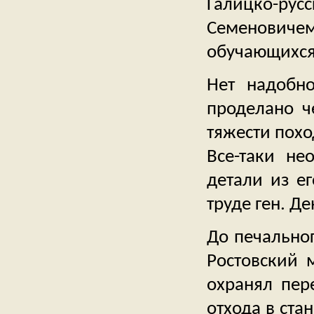
Галицко-р
Семеновиче
обучающихся 
Нет надобно
проделано ч
тяжести похо
Все-таки не
детали из е
труде ген. Д
До печально
Ростовский 
охранял пере
отхода в ста