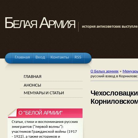
Белая Армия
история антисоветских выступл
Главная
Вход
Контакты
RSS
О Белых армиях
»
Мемуары
ГЛАВНАЯ
русский взвод в Корниловск
АНОНСЫ
Чехословацки
МЕМУАРЫ И СТАТЬИ
Корниловском 
О "БЕЛОЙ АРМИИ"
Статьи, стихи и воспоминания русских
эмигрантов ("первой волны"):
участников Гражданской войны (1917
- 1922), а также историков и