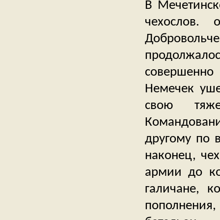
В Мечетинск
чехослов. 
Доброволь
продолжало
совершенно
Немечек уше
свою тяже
Командовани
другому по в
наконец, че
армии до ко
галичане, к
пополнения