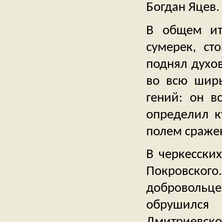
Богдан Яцев.
В общем ит
сумерек, ст
поднял духов
во всю ширь
гений: он в
определил к
полем сраже
В черкесских
Покровско
добровольце
обрушился