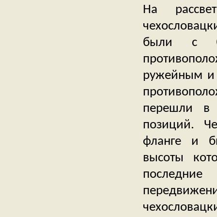
На рассве
чехословацки
были с б
противополо
ружейным и 
противополо
перешли в 
позиций. Ч
фланге и б
высоты кот
последние
передвиже
чехословацки