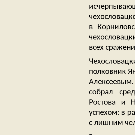
исчерпыва
чехословацко
в Корниловс
чехословацк
всех сражени
Чехословац
полковник Ян
Алексеевым
собрал сре
Ростова и Н
успехом: в р
с лишним чел