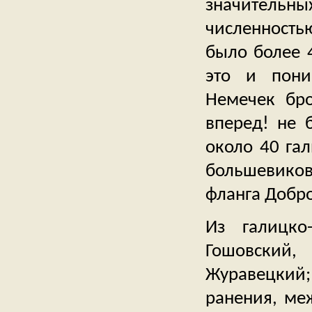
значительны
численность
было более 4
это и пони
Немечек бро
вперед! не 
около 40 гал
большевиков
фланга Добр
Из галицко
Гошовский
Журавецкий
ранения, м