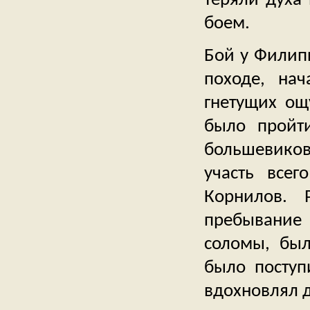
теряли духа
боем.
Бой у Филип
походе, нач
гнетущих ощ
было пройт
большевиков
участь всег
Корнилов. 
пребывание 
соломы, бы
было поступ
вдохновлял д