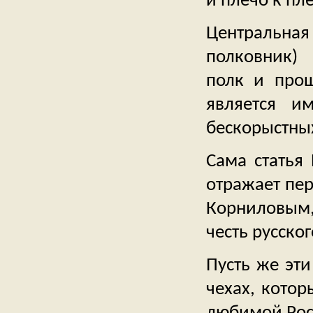
и плечо к пл
Центральная
полковник)
полк и прош
является и
бескорыстных
Сама статья 
отражает пе
Корниловым, 
честь русско
Пусть же эти
чехах, котор
любимой Рос