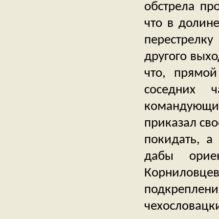
обстрела про
что в долине
перестрелку
другого выхо
что, прямо
соседних ч
командующи
приказал сво
покидать, а
дабы орие
Корниловце
подкреплен
чехословац