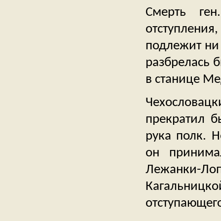
Смерть ген
отступлени
подлежит ни
разбрелась б
в станице М
Чехословацк
прекратил б
рука полк. 
он принима
Лежанки-Лоп
Кагальницко
отступающег