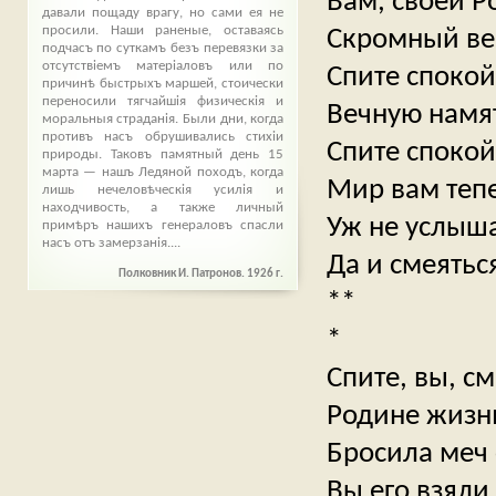
Вам, своей 
давали пощаду врагу, но сами ея не
просили. Наши раненые, оставаясь
Скромный ве
подчасъ по суткамъ безъ перевязки за
отсутствіемъ матеріаловъ или по
Спите спокой
причинѣ быстрыхъ маршей, стоически
переносили тягчайшія физическія и
Вечную намят
моральныя страданія. Были дни, когда
противъ насъ обрушивались стихіи
Спите споко
природы. Таковъ памятный день 15
марта — нашъ Ледяной походъ, когда
Мир вам теп
лишь нечеловѣческія усилія и
находчивость, а также личный
Уж не услыш
примѣръ нашихъ генераловъ спасли
насъ отъ замерзанія....
Да и смеятьс
Полковник И. Патронов. 1926 г.
**
*
Спите, вы, с
Родине жизн
Бросила меч 
Вы его взяли,