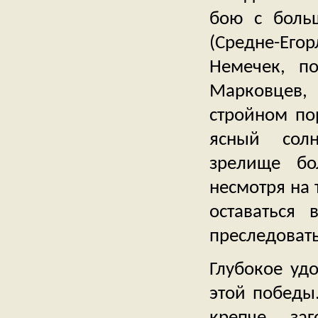
бою с боль
(Средне-Ег
Немечек, п
Марковцев,
стройном по
ясный солн
зрелище бо
несмотря на 
оставаться
преследовать
Глубокое уд
этой победы.
крепче за