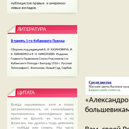
публицистов правых- и умеренно-
левых взглядов.
ЛИТЕРАТУРА
В память 1-го Кубанского Похода
Сборник под редакцией Б. И. КАЗАНОВИЧА, И.
К. КИРИЕНКО и К. Н. НИКОЛАЕВА. Издание
Главного Правления Союза Участников І-го
Кубанского Похода г.Белград 1926 г. Русская
Типография С. Филонова. Новый Сад. Сербия.
Среди цветов
Магазин цветы Касимов
сред
kasimov.sredi-cvetov.ru
ЦИТАТА
«Александр
Всегда окруженные, хотя и плохо
большевика
организованнымъ, но сильнѣйшимъ
противникомъ, вынужденные вести
войну на фронтѣ, въ тылу и на
флангахъ, мы дрались подъ девизомъ
— побѣда или смерть. Мы часто