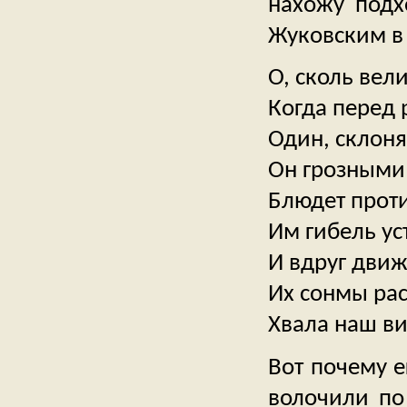
нахожу подх
Жуковским в 
О, сколь вел
Когда перед
Один, склоня
Он грозными
Блюдет прот
Им гибель ус
И вдруг дви
Их сонмы ра
Хвала наш ви
Вот почему е
волочили по