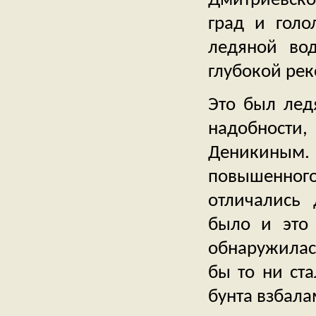
Дмитриевско
град и голо
ледяной во
глубокой рек
Это был лед
надобности, 
Деникиным
повышенног
отличались 
было и это 
обнаружилас
бы то ни ст
бунта взбала