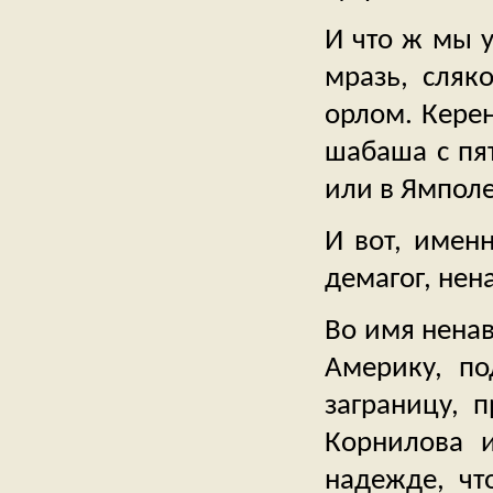
И что ж мы 
мразь, сляк
орлом. Керен
шабаша с пят
или в Ямполе
И вот, именн
демагог, нен
Во имя ненав
Америку, по
заграницу, п
Корнилова 
надежде, чт