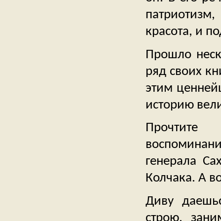
патриотизм,
красота, и п
Прошло неск
ряд своих кн
этим ценней
историю вели
Прочтите 
воспоминан
генерала Са
Колчака. А в
Диву даешьс
строю, зан