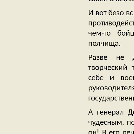
И вот безо в
противодейст
чем-то бой
полчища.
Разве не д
творческий 
себе и вое
руководител
государствен
А генерал Д
чудесным, п
он! В его ре