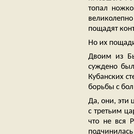
топал ножко
великолепн
пощадят кон
Но их пощади
Двоим из Бы
суждено был
Кубанских с
борьбы с бо
Да, они, эти
с третьим ц
что не вся 
подчинилась 