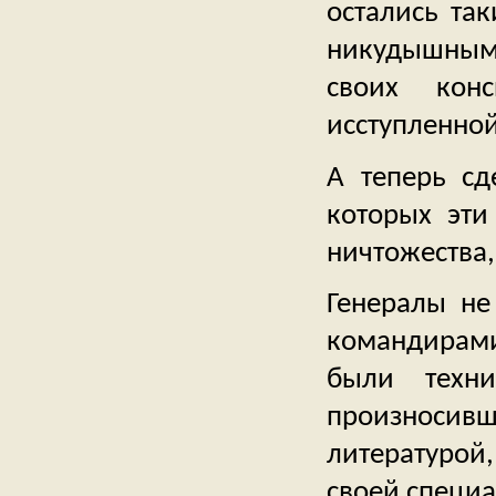
остались та
никудышным
своих кон
исступленной
А теперь сд
которых эти
ничтожества,
Генералы не
командирами
были техн
произносив
литературой,
своей специа