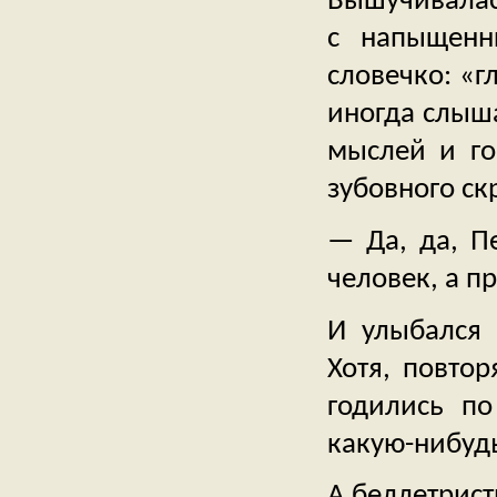
Вышучивалас
с напыщенн
словечко: «г
иногда слыша
мыслей и го
зубовного ск
— Да, да, Пе
человек, а п
И улыбался т
Хотя, повтор
годились по
какую-нибудь
А беллетрис