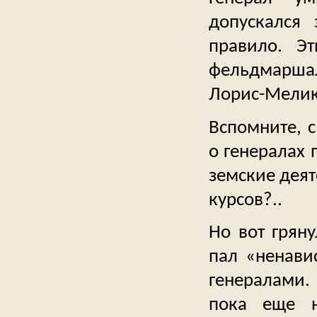
допускался
правило. Э
фельдмарша
Лорис-Мелик
Вспомните, 
о генералах
земские дея
курсов?..
Но вот гряну
пал «ненави
генералами. 
пока еще н