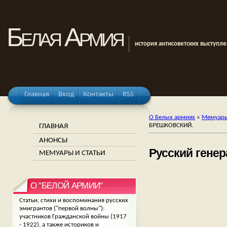
Белая Армия
история антисоветских выступл
Главная
Вход
Контакты
RSS
О Белых армиях
»
Мемуары
ГЛАВНАЯ
БРЕШКОВСКИЙ.
АНОНСЫ
Русский гене
МЕМУАРЫ И СТАТЬИ
О "БЕЛОЙ АРМИИ"
Статьи, стихи и воспоминания русских
эмигрантов ("первой волны"):
участников Гражданской войны (1917
- 1922), а также историков и