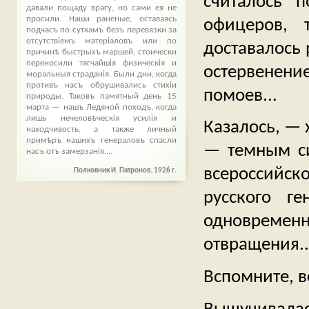
считалось п
давали пощаду врагу, но сами ея не
просили. Наши раненые, оставаясь
офицеров, 
подчасъ по суткамъ безъ перевязки за
отсутствіемъ матеріаловъ или по
доставалось 
причинѣ быстрыхъ маршей, стоически
переносили тягчайшія физическія и
остервенен
моральныя страданія. Были дни, когда
противъ насъ обрушивались стихіи
помоев...
природы. Таковъ памятный день 15
марта — нашъ Ледяной походъ, когда
лишь нечеловѣческія усилія и
Казалось, — х
находчивость, а также личный
примѣръ нашихъ генераловъ спасли
— темным си
насъ отъ замерзанія....
всероссийск
Полковник И. Патронов. 1926 г.
русского г
одновреме
отвращения..
Вспомните, ве