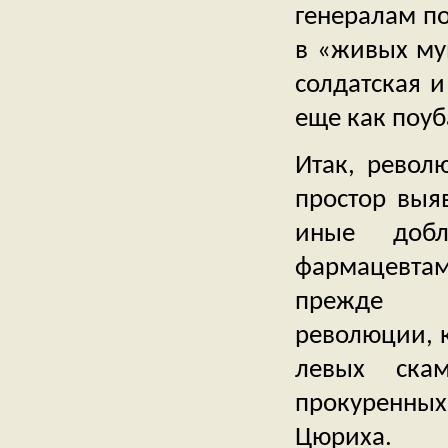
генералам по
в «живых му
солдатская и
еще как поуб
Итак, револ
простор выяв
иные добл
фармацевта
прежде вс
революции, к
левых ска
прокуренны
Цюриха.