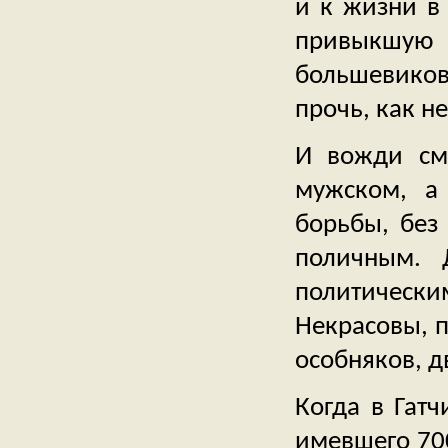
и к жизни в
привыкшую
большевико
прочь, как н
И вожди см
мужском, а
борьбы, без 
поличным. 
политическим
Некрасовы, 
особняков, д
Когда в Гатч
имевшего 700