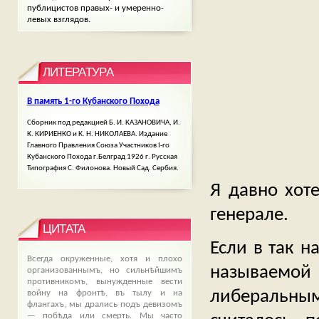
публицистов правых- и умеренно-
левых взглядов.
ЛИТЕРАТУРА
В память 1-го Кубанского Похода
Сборник под редакцией Б. И. КАЗАНОВИЧА, И.
К. КИРИЕНКО и К. Н. НИКОЛАЕВА. Издание
Главного Правления Союза Участников І-го
Кубанского Похода г.Белград 1926 г. Русская
Типография С. Филонова. Новый Сад. Сербия.
Я давно хот
генерале.
ЦИТАТА
Если в так н
Всегда окруженные, хотя и плохо
называемо
организованнымъ, но сильнѣйшимъ
противникомъ, вынужденные вести
либеральны
войну на фронтѣ, въ тылу и на
флангахъ, мы дрались подъ девизомъ
— побѣда или смерть. Мы часто