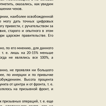
тметить, оказались, как увидим
ошении чехов.
ернии, наиболее освобожденной
не могу дать точных цифровых
гу привести, с ручательством за
вия, старого и опытного в этом
ри царском правительстве. Его
но, по его мнению, для данного
 т. е. лишь на 20-15% меньше
огда не являлись все 100%, а
жанно, не проявляя ни большого
рее, по инерции и по привычке
обуждениям. Высота процента
кта от центра и от фронта, т. е.
влялось на призывной фронт, и
х призывных операций, т. е. еще