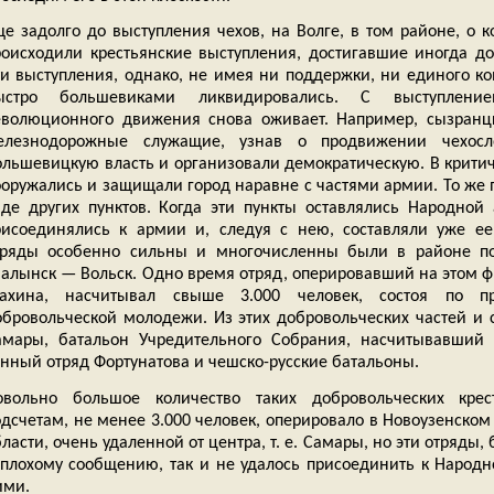
е задолго до выступления чехов, на Волге, в том районе, о к
роисходили крестьянские выступления, достигавшие иногда до
ти выступления, однако, не имея ни поддержки, ни единого к
ыстро большевиками ликвидировались. С выступлени
еволюционного движения снова оживает. Например, сызранц
елезнодорожные служащие, узнав о продвижении чехосло
ольшевицкую власть и организовали демократическую. В крити
ооружались и защищали город наравне с частями армии. То же 
яде других пунктов. Когда эти пункты оставлялись Народной
рисоединялись к армии и, следуя с нею, составляли уже ее
тряды особенно сильны и многочисленны были в районе 
валынск — Вольск. Одно время отряд, оперировавший на этом 
ахина, насчитывал свыше 3.000 человек, состоя по пр
обровольческой молодежи. Из этих добровольческих частей и 
амары, батальон Учредительного Собрания, насчитывавший 
онный отряд Фортунатова и чешско-русские батальоны.
овольно большое количество таких добровольческих кре
одсчетам, не менее 3.000 человек, оперировало в Новоузенском
ласти, очень удаленной от центра, т. е. Самары, но эти отряды
 плохому сообщению, так и не удалось присоединить к Народн
ими.