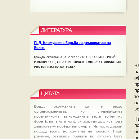
ЛИТЕРАТУРА
П. Д. Климушкин. Борьба за демократию на
Волге.
Гражданская война на Волге в 1918 г. СБОРНИК ПЕРВЫЙ.
ИЗДАНИЕ ОБЩЕСТВА УЧАСТНИКОВ ВОЛЖСКОГО ДВИЖЕНИЯ.
Н
PRAHA II RUMUIVSKA, 1930 г.
н
о
п
п
ЦИТАТА
т
од
Всегда окруженные, хотя и плохо
вс
организованнымъ, но сильнѣйшимъ
противникомъ, вынужденные вести войну на
Н
фронтѣ, въ тылу и на флангахъ, мы дрались подъ
п
девизомъ — побѣда или смерть. Мы часто давали
б
пощаду врагу, но сами ея не просили. Наши
раненые, оставаясь подчасъ по суткамъ безъ
пр