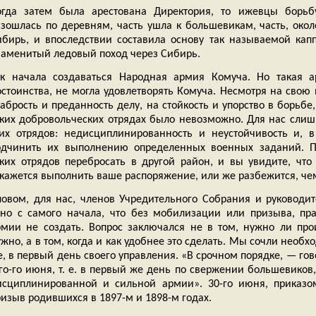
огда затем была арестована Директория, то ижевцы борьб
азошлась по деревням, часть ушла к большевикам, часть, около
ибирь, и впоследствии составила основу так называемой ка
наменитый ледовый поход через Сибирь.
ак начала создаваться Народная армия Комуча. Но такая 
остоинства, не могла удовлетворять Комуча. Несмотря на свою
абрость и преданность делу, на стойкость и упорство в борьбе
аких добровольческих отрядах было невозможно. Для нас сли
тих отрядов: недисциплинированность и неустойчивость и, 
одчинить их выполнению определенных военных заданий. П
аких отрядов перебросать в другой район, и вы увидите, что
ткажется выполнить ваше распоряжение, или же разбежится, че
ловом, для нас, членов Учредительного Собрания и руководи
сно с самого начала, что без мобилизации или призыва, пр
рмии не создать. Вопрос заключался не в том, нужно ли пр
жно, а в том, когда и как удобнее это сделать. Мы сочли нео
, в первый день своего управления. «В срочном порядке, — гов
-го-го июня, т. е. в первый же день по свержении большевико
исциплинированной и сильной армии». 30-го июня, приказ
изыв родившихся в 1897-м и 1898-м годах.