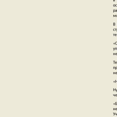
в
о
р
м
В
с
те
«
у
н
Т
п
н
«
Ну
че
«
н
Уч