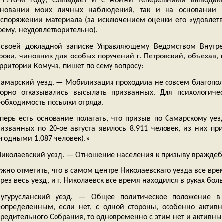
 1918-м году, совпадает и с моими теперешними вывода
сновании моих личных наблюдений, так и на основании 
аспоряжении материала (за исключением оценки его «удовлетво
оему, неудовлетворительно).
 своей докладной записке Управляющему Ведомством Внутре
троки, чиновник для особых поручений г. Петровский, объехав,
рритории Комуча, пишет по сему вопросу:
Самарский уезд. — Мобилизация проходила не совсем благополу
порно отказывались высылать призванных. Для психологичес
еобходимость посылки отряда.
еперь есть основание полагать, что призыв по Самарскому уез
ризванных по 20-ое августа явилось 8.911 человек, из них при
егодными 1.087 человек).»
Николаевский уезд. — Отношение населения к призыву враждеб
жно отметить, что в самом центре Николаевскаго уезда все вре
рез весь уезд, и г. Николаевск все время находился в руках бо
Бугурусланский уезд. — Общее политическое положение в 
еопределенным, если нет, с одной стороны, особенно актив
редительного Собрания, то одновременно с этим нет и активны