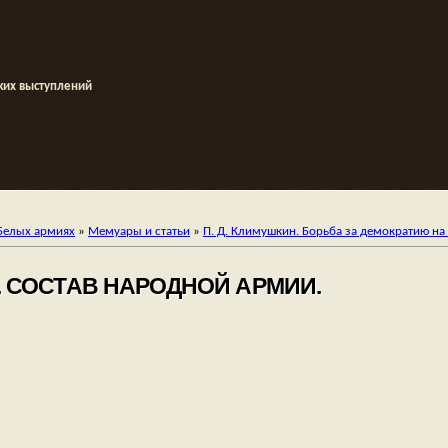
ких выступлений
Белых армиях
»
Мемуары и статьи
»
П. Д. Климушкин. Борьба за демократию на 
. СОСТАВ НАРОДНОЙ АРМИИ.