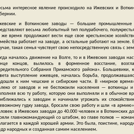
есьма интересное явление происходило на Ижевских и Воткин
убернии.
жевские и Воткинские заводы — большие промышленные ц
редставляют весьма любопытный тип полурабочего, полукрестья
о же время продолжают вести еще свое крестьянское хозяйств
мейства работает на заводе, а остальные работают на земле. Е
учае, такая семья чувствует свою непосредственную связь с зе
огда началось движение на Волге, то и в Ижевских заводах нас
онце концов, вылилось в форменное восстание, возгл
чредительного Собрания Прикамского района». Большевики, к
твета выступление ижевцев, началась борьба, продолжавшаяс
одошли к ним чешские и сибирские части. В «мирное время»
алеко от заводов и не беспокоили населения — воткинцы и
ыполняя всю ту работу, которую они выполняли и в обычное вр
риближались к заводам и начинали угрожать их спокойствию
ревожному гудку завода, бросали свою работу и шли «в армию»
ловек: в Ижевских заводах до 40.000 человек и в Воткинских до
тояли главнокомандующий со штабом, во главе полков — команди
олагается в каждой хорошей армии. Это была, поистине, наро
едр народных и созданная самим населением.