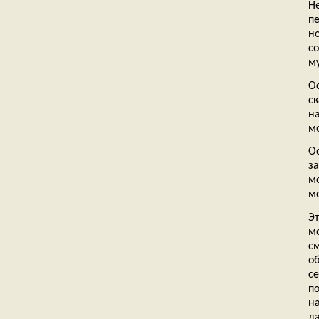
Н
п
н
с
м
О
с
н
м
О
з
м
мо
Э
м
с
о
с
по
н
д