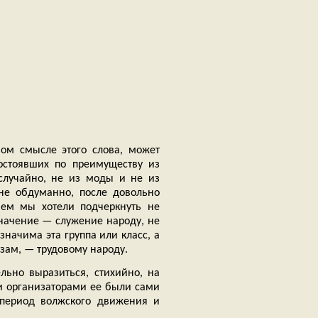
ном смысле этого слова, может
остоявших по преимуществу из
случайно, не из моды и не из
не обдуманно, после довольно
ием мы хотели подчеркнуть не
значение — служение народу, не
значима эта группа или класс, а
изам, — трудовому народу.
льно выразиться, стихийно, на
ми организаторами ее были сами
период волжского движения и