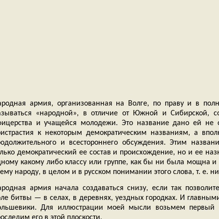
ародная армия, организованная на Волге, по праву и в пол
азываться «народной», в отличие от Южной и Сибирской, с
фицерства и учащейся молодежи. Это название дано ей не 
ристрастия к некоторым демократическим названиям, а впол
родолжительного и всестороннего обсуждения. Этим назван
олько демократический ее состав и происхождение, но и ее на
ному какому либо классу или группе, как бы ни была мощна и 
ему народу, в целом и в русском понимании этого слова, т. е. н
ародная армия начала создаваться снизу, если так позволите
оле битвы — в селах, в деревнях, уездных городках. И главны
ольшевики. Для иллюстрации моей мысли возьмем первый 
оследим его в этой плоскости.