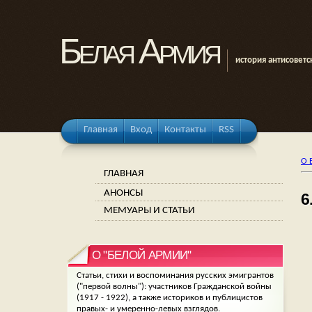
Белая Армия
история антисоветс
Главная
Вход
Контакты
RSS
О 
ГЛАВНАЯ
АНОНСЫ
6
МЕМУАРЫ И СТАТЬИ
О "БЕЛОЙ АРМИИ"
Статьи, стихи и воспоминания русских эмигрантов
("первой волны"): участников Гражданской войны
(1917 - 1922), а также историков и публицистов
правых- и умеренно-левых взглядов.