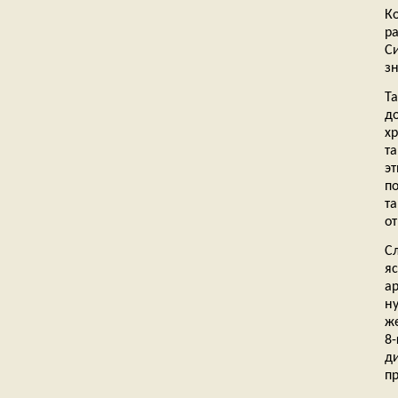
К
р
С
з
Т
д
хр
т
э
п
т
о
С
я
а
ну
же
8
д
пр