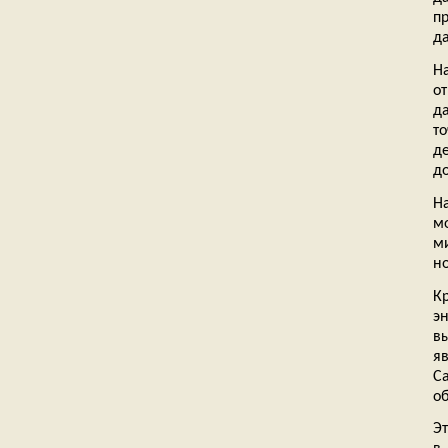
п
д
Н
о
да
т
д
д
Н
м
м
н
К
э
в
яв
С
об
Эт