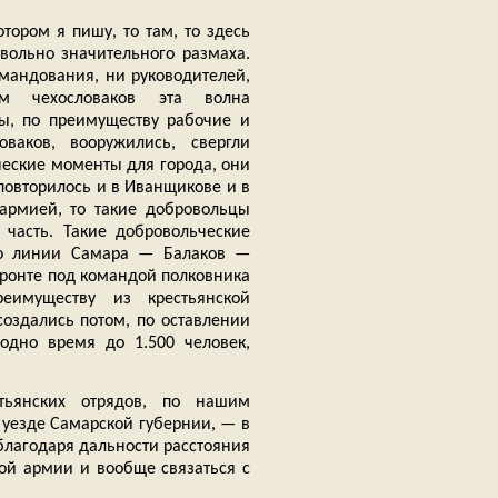
отором я пишу, то там, то здесь
вольно значительного размаха.
омандования, ни руководителей,
ем чехословаков эта волна
ы, по преимуществу рабочие и
ваков, вооружились, свергли
ческие моменты для города, они
повторилось и в Иванщикове и в
 армией, то такие добровольцы
 часть. Такие добровольческие
по линии Самара — Балаков —
фронте под командой полковника
еимуществу из крестьянской
создались потом, по оставлении
одно время до 1.500 человек,
стьянских отрядов, по нашим
 уезде Самарской губернии, — в
, благодаря дальности расстояния
ой армии и вообще связаться с