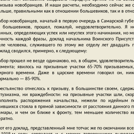
ризыва новобранцев. И наши расчеты, необходимо сейчас же о
альше, правильными как в отношении большевиков, так и в отн
абор новобранцев, начатый в первую очередь в Самарской губ
т большевиков, прошел, пожалуй, неудовлетворительно. Я 
нных, определяющих успех или неуспех этого начинания, но мо
очность каждой фразы, доклад начальника Воинского Присутст
еле человека, служившего по этому же отделу лет двадцать п
оклад сводился, примерно, к следующему:
абор прошел не везде одинаково, но, в общем, удовлетворитель
омента; явилось на призывные участки 65-70% призываемых,
ирного времени. Даже в царские времени говорил он, ник
ормально — 85-90%.
рестьянство отнеслось к призыву, в большинстве своем, сдер
нтузиазма, ни враждебности: на призывные участки шли, ско
ыполнять распоряжения начальства, нежели по идейным п
ившихся стояла в прямой зависимости от расстояния данного пун
амары, и чем он ближе к фронту, тем меньшее количество я
ратно.
от его доклад, представленный мне тотчас же по окончании все