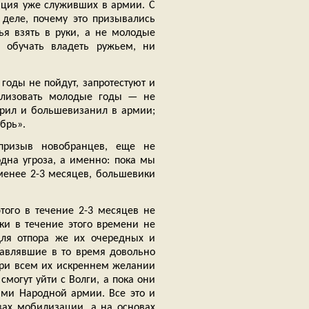
ация уже служивших в армии. С
 деле, почему это призывались
я взять в руки, а не молодые
 обучать владеть ружьем, ни
годы не пойдут, запротестуют и
илизовать молодые годы — не
ирил и большевизанил в армии;
ябрь».
призыв новобранцев, еще не
дна угроза, а именно: пока мы
менее 2-3 месяцев, большевики
того в течение 2-3 месяцев не
ки в течение этого времени не
 для отпора же их очередных и
тавлявшие в то время довольно
 при всем их искреннем желании
смогут уйти с Волги, а пока они
ями Народной армии. Все это и
ах мобилизации, а на основах