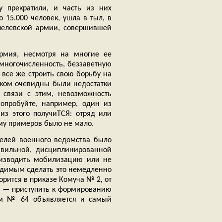
у прекратили, и часть из них
 15.000 человек, ушла в тыл, в
ппелевской армии, совершившей
армия, несмотря на многие ее
 многочисленность, беззаветную
, все же строить свою борьбу на
шком очевидны были недостатки
в связи с этим, невозможность
опробуйте, например, один из
 из этого получиТСЯ: отряд или
му примеров было не мало.
телей военного ведомства было
авильной, дисциплинированной
оизводить мобилизацию или не
бходимым сделать это немедленно
орится в приказе Комуча № 2, от
в, — приступить к формированию
ом № 64 объявляется и самый