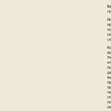
В
г
И
п
т
се
сл
К
к
У
о
п
д
в
п
т
че
с
п
н