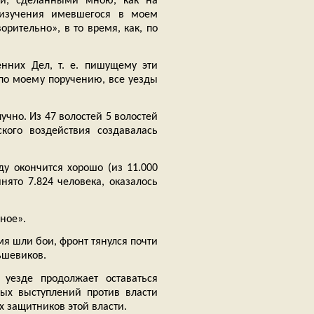
ми, сделанными мною, как на
изучения имевшегося в моем
рительно», в то время, как, по
нних Дел, т. е. пишущему эти
 по моему поручению, все уезды
чно. Из 47 волостей 5 волостей
кого воздействия создавалась
ду окончится хорошо (из 11.000
нято 7.824 человека, оказалось
ное».
мя шли бои, фронт тянулся почти
льшевиков.
уезде продолжает оставаться
ных выступлений против власти
х защитников этой власти.