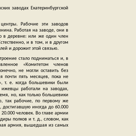
ских заводах Екатеринбургской
ентры. Рабочие эти заводов
нина. Работая на заводе, они в
о в деревне: или же один член
стественно, и в том, и в другом
млей и дорожит этой связью.
троение стало подниматься и, в
авленное «Комитетом членов
онечно, не могли оставить без
я почти пять месяцев, пока не
, т. е. когда большевики были
 ижевцы работали на заводах,
емя, но, как только большевики
, так рабочие, по первому же
, достигавшую иногда до 60.000
 20.000 человек. Во главе армии
ры полков и т. д., словом, как
дная армия, вышедшая из самых