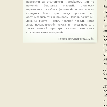
перевязки за отсутствіемъ матеріаловъ или по
причинѣ быстрыхъ маршей, стоически
Ещ
переносили тягчайшія физическія и моральныя
п
страданія. Были дни, когда противъ насъ
Э
обрушивались стихіи природы. Таковъ памятный
день 15 марта — нашъ Ледяной походъ, когда
б
лишь нечеловѣческія усилія и находчивость, а
р
также личный примѣръ нашихъ генераловъ
ж
спасли насъ отъ замерзанія....
б
Полковник И. Патронов. 1926 г.
в
р
п
о
Х
М
д
С
к
Д
п
об
и
н