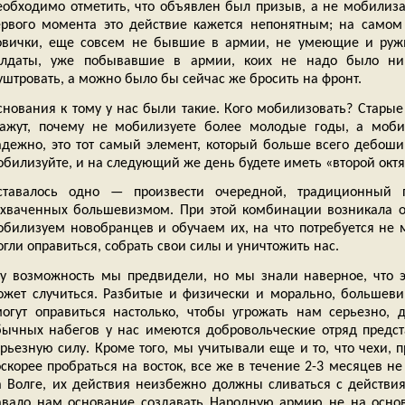
еобходимо отметить, что объявлен был призыв, а не мобилиз
ервого момента это действие кажется непонятным; на самом
овички, еще совсем не бывшие в армии, не умеющие и ружь
олдаты, уже побывавшие в армии, коих не надо было ни
уштровать, а можно было бы сейчас же бросить на фронт.
снования к тому у нас были такие. Кого мобилизовать? Старые 
кажут, почему не мобилизуете более молодые годы, а моб
адежно, это тот самый элемент, который больше всего дебош
обилизуйте, и на следующий же день будете иметь «второй окт
ставалось одно — произвести очередной, традиционный 
ахваченных большевизмом. При этой комбинации возникала о
обилизуем новобранцев и обучаем их, на что потребуется не 
гли оправиться, собрать свои силы и уничтожить нас.
ту возможность мы предвидели, но мы знали наверное, что э
ожет случиться. Разбитые и физически и морально, большеви
могут оправиться настолько, чтобы угрожать нам серьезно,
бычных набегов у нас имеются добровольческие отряд предс
ерьезную силу. Кроме того, мы учитывали еще и то, что чехи,
скорее пробраться на восток, все же в течение 2-3 месяцев не 
а Волге, их действия неизбежно должны сливаться с действи
авало нам основание создавать Народную армию не на основ