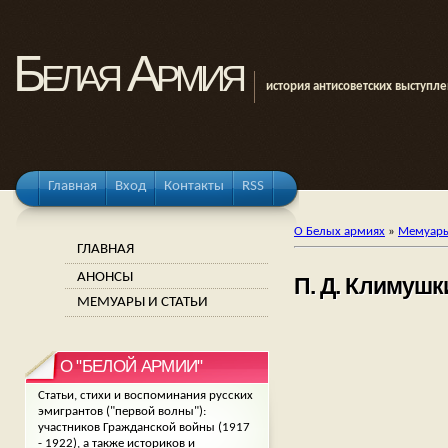
Белая Армия
история антисоветских выступл
Главная
Вход
Контакты
RSS
О Белых армиях
»
Мемуары
ГЛАВНАЯ
АНОНСЫ
П. Д. Климушк
МЕМУАРЫ И СТАТЬИ
О "БЕЛОЙ АРМИИ"
Статьи, стихи и воспоминания русских
эмигрантов ("первой волны"):
участников Гражданской войны (1917
- 1922), а также историков и