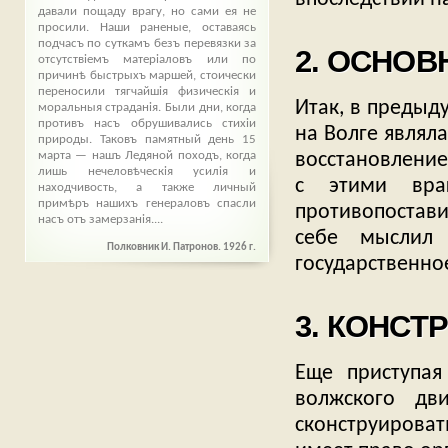
давали пощаду врагу, но сами ея не
просили. Наши раненые, оставаясь
подчасъ по суткамъ безъ перевязки за
2. ОСНОВ
отсутствіемъ матеріаловъ или по
причинѣ быстрыхъ маршей, стоически
переносили тягчайшія физическія и
Итак, в предыд
моральныя страданія. Были дни, когда
противъ насъ обрушивались стихіи
на Волге являл
природы. Таковъ памятный день 15
марта — нашъ Ледяной походъ, когда
восстановление
лишь нечеловѣческія усилія и
с этими вра
находчивость, а также личный
примѣръ нашихъ генераловъ спасли
противопостави
насъ отъ замерзанія....
себе мыслил 
Полковник И. Патронов. 1926 г.
государственное
3. КОНСТ
Еще приступая
волжского дв
сконструироват