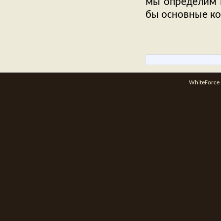
мы определим в
бы основные ко
WhiteForce