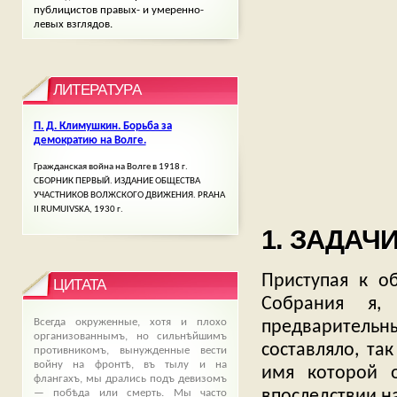
публицистов правых- и умеренно-
левых взглядов.
ЛИТЕРАТУРА
П. Д. Климушкин. Борьба за
демократию на Волге.
Гражданская война на Волге в 1918 г.
СБОРНИК ПЕРВЫЙ. ИЗДАНИЕ ОБЩЕСТВА
УЧАСТНИКОВ ВОЛЖСКОГО ДВИЖЕНИЯ. PRAHA
II RUMUIVSKA, 1930 г.
1. ЗАДАЧ
Приступая к о
ЦИТАТА
Собрания я,
Всегда окруженные, хотя и плохо
предварительн
организованнымъ, но сильнѣйшимъ
составляло, та
противникомъ, вынужденные вести
войну на фронтѣ, въ тылу и на
имя которой 
флангахъ, мы дрались подъ девизомъ
впоследствии на
— побѣда или смерть. Мы часто