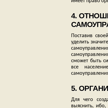
имеет право орг
4. ОТНОШ
САМОУПР
Поставив своей
уделить значит
самоуправл
самоуправления
сможет быть си
все населен
самоуправления
5. ОРГАН
Для чего созд
выяснить, ибо,